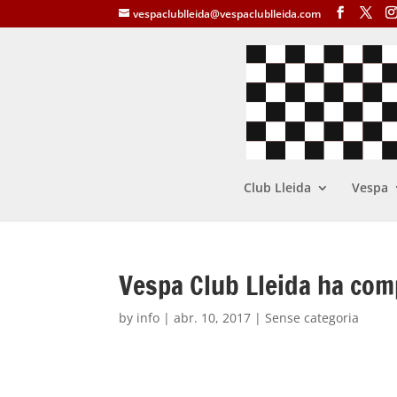
vespaclublleida@vespaclublleida.com
Club Lleida
Vespa
Vespa Club Lleida ha com
by
info
|
abr. 10, 2017
| Sense categoria