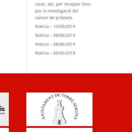
racer, etc. per recaptar fons
per la investigació del
càncer de pròstata.
Noticia – 15/09/2019
Noticia – 08/06/2019
Noticia – 08/06/2019
Noticia – 06/05/2019