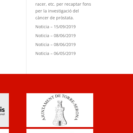
racer, etc. per recaptar fons
per la investigació del
càncer de pròstata.
Noticia – 15/09/2019
Noticia – 08/06/2019
Noticia – 08/06/2019
Noticia – 06/05/2019