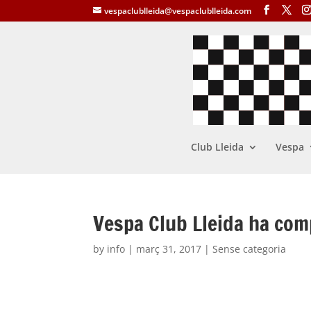
vespaclublleida@vespaclublleida.com
Club Lleida
Vespa
Vespa Club Lleida ha com
by
info
|
març 31, 2017
| Sense categoria