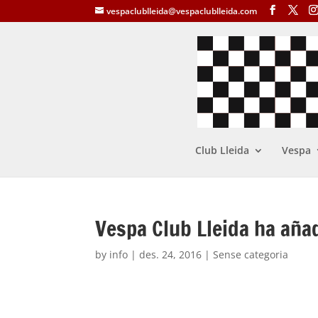
vespaclublleida@vespaclublleida.com
Club Lleida
Vespa
Vespa Club Lleida ha aña
by
info
|
des. 24, 2016
| Sense categoria