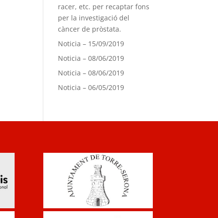
racer, etc. per recaptar fons
per la investigació del
càncer de pròstata.
Noticia – 15/09/2019
Noticia – 08/06/2019
Noticia – 08/06/2019
Noticia – 06/05/2019