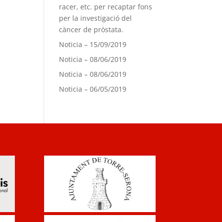
racer, etc. per recaptar fons
per la investigació del
càncer de pròstata.
Noticia – 15/09/2019
Noticia – 08/06/2019
Noticia – 08/06/2019
Noticia – 06/05/2019