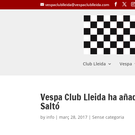
vespaclublleida@vespaclublleida.com
Club Lleida
Vespa
Vespa Club Lleida ha aña
Saltó
by
info
|
març 28, 2017
| Sense categoria