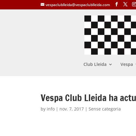
vespaclublleida@vespaclublleida.com
Club Lleida
Vespa
Vespa Club Lleida ha actua
by
info
|
nov. 7, 2017
| Sense categoria