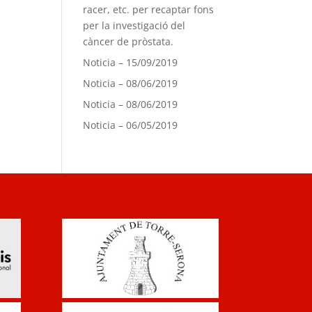
racer, etc. per recaptar fons
per la investigació del
càncer de pròstata.
Noticia – 15/09/2019
Noticia – 08/06/2019
Noticia – 08/06/2019
Noticia – 06/05/2019