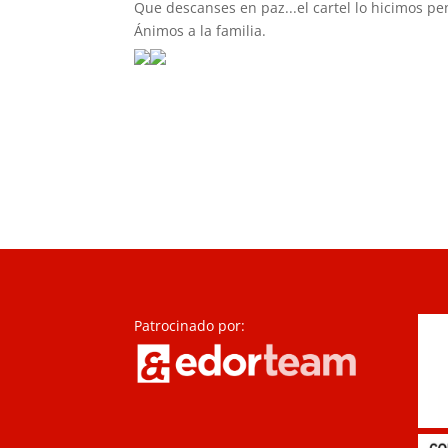
Que descanses en paz...el cartel lo hicimos pe
Ánimos a la familia.
Patrocinado por: