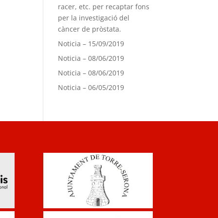
racer, etc. per recaptar fons
per la investigació del
càncer de pròstata.
Noticia – 15/09/2019
Noticia – 08/06/2019
Noticia – 08/06/2019
Noticia – 06/05/2019