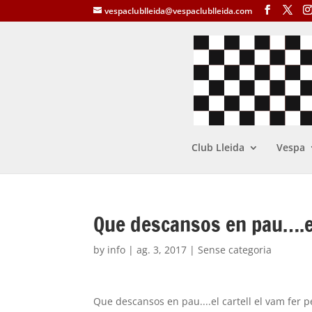
vespaclublleida@vespaclublleida.com
Club Lleida
Vespa
Que descansos en pau….el
by
info
|
ag. 3, 2017
| Sense categoria
Que descansos en pau....el cartell el vam fer 