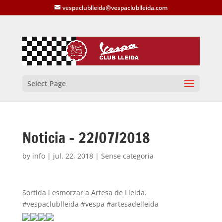
vespaclublleida@vespaclublleida.com
Select Page
Noticia – 22/07/2018
by
info
|
jul. 22, 2018
| Sense categoria
Sortida i esmorzar a Artesa de Lleida.
#vespaclublleida #vespa #artesadelleida