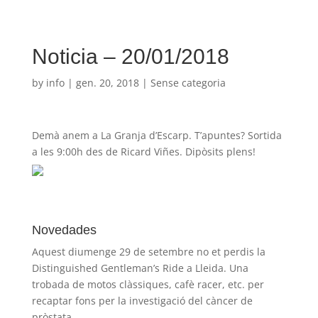
Noticia – 20/01/2018
by
info
|
gen. 20, 2018
| Sense categoria
Demà anem a La Granja d’Escarp. T’apuntes? Sortida
a les 9:00h des de Ricard Viñes. Dipòsits plens!
Novedades
Aquest diumenge 29 de setembre no et perdis la
Distinguished Gentleman’s Ride a Lleida. Una
trobada de motos clàssiques, cafè racer, etc. per
recaptar fons per la investigació del càncer de
pròstata.