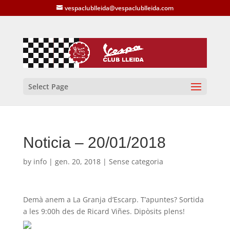
vespaclublleida@vespaclublleida.com
Select Page
Noticia – 20/01/2018
by
info
|
gen. 20, 2018
| Sense categoria
Demà anem a La Granja d’Escarp. T’apuntes? Sortida
a les 9:00h des de Ricard Viñes. Dipòsits plens!