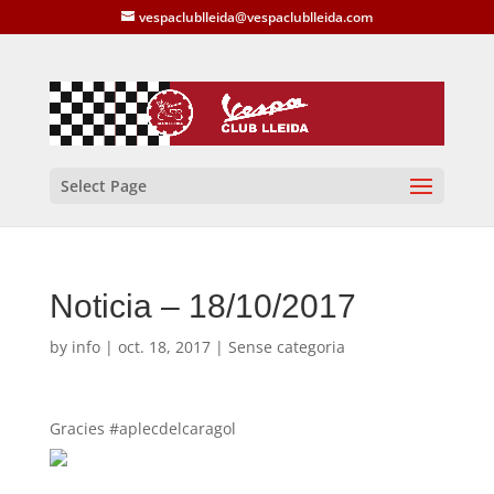
vespaclublleida@vespaclublleida.com
Select Page
Noticia – 18/10/2017
by
info
|
oct. 18, 2017
| Sense categoria
Gracies #aplecdelcaragol