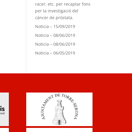
racer, etc. per recaptar fons
per la investigació del
càncer de pròstata.
Noticia – 15/09/2019
Noticia – 08/06/2019
Noticia – 08/06/2019
Noticia – 06/05/2019