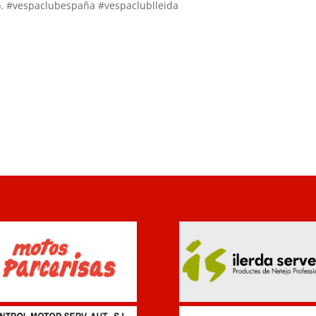
). #vespaclubespaña #vespaclublleida