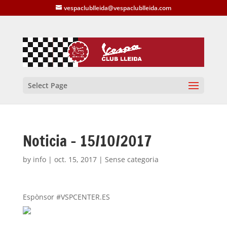
vespaclublleida@vespaclublleida.com
Select Page
Noticia – 15/10/2017
by
info
|
oct. 15, 2017
| Sense categoria
Espònsor #VSPCENTER.ES