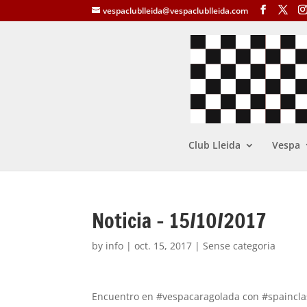
vespaclublleida@vespaclublleida.com
Club Lleida
Vespa
Noticia – 15/10/2017
by
info
|
oct. 15, 2017
| Sense categoria
Encuentro en #vespacaragolada con #spaincla