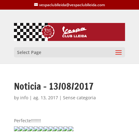
vespaclublleida@vespaclublleida.com
Select Page
Noticia – 13/08/2017
by
info
|
ag. 13, 2017
| Sense categoria
Perfecte!!!!!!!!