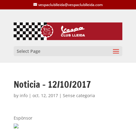
vespaclublleida@vespaclublleida.com
Select Page
Noticia – 12/10/2017
by
info
|
oct. 12, 2017
| Sense categoria
Espònsor