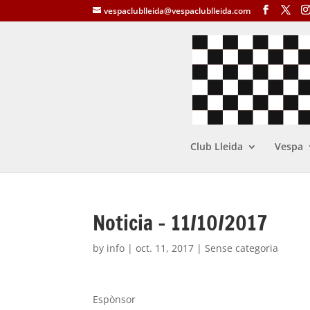
vespaclublleida@vespaclublleida.com
Club Lleida
Vespa
Noticia – 11/10/2017
by
info
|
oct. 11, 2017
| Sense categoria
Espònsor