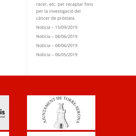
racer, etc. per recaptar fons
per la investigació del
càncer de pròstata.
Noticia – 15/09/2019
Noticia – 08/06/2019
Noticia – 08/06/2019
Noticia – 06/05/2019