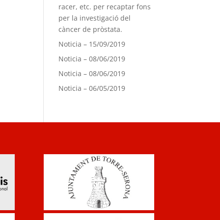
racer, etc. per recaptar fons
per la investigació del
càncer de pròstata.
Noticia – 15/09/2019
Noticia – 08/06/2019
Noticia – 08/06/2019
Noticia – 06/05/2019