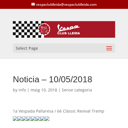
vespaclublleida@vespaclublleida.com
Select Page
Noticia – 10/05/2018
by
info
|
maig 10, 2018
| Sense categoria
1a Vespada Pallaresa / 6è Clàssic Revival Tremp