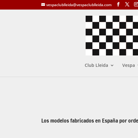
vespaclublleida@vespaclublleida.com
Club Lleida
Vespa
Los modelos fabricados en España por ord