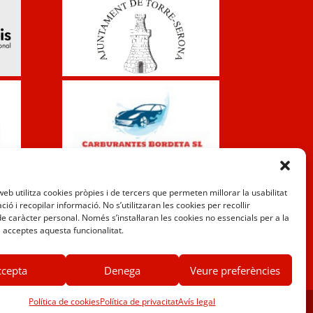
web utilitza cookies pròpies i de tercers que permeten millorar la usabilitat
ció i recopilar informació. No s’utilitzaran les cookies per recollir
e caràcter personal. Només s’instal·laran les cookies no essencials per a la
 acceptes aquesta funcionalitat.
ccepta
Denega
Veure preferències
Política de cookies
Política de privacitat
Avís legal