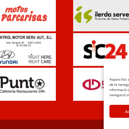
Aquest lloc 
de la navega
informació d
navegació si
A