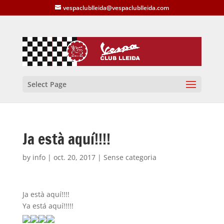
vespaclublleida@vespaclublleida.com
Select Page
Ja està aquí!!!!
by
info
|
oct. 20, 2017
| Sense categoria
Ja està aquí!!!!
Ya está aquí!!!!!