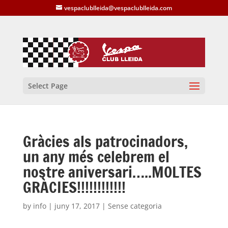
vespaclublleida@vespaclublleida.com
Select Page
Gràcies als patrocinadors,
un any més celebrem el
nostre aniversari…..MOLTES
GRÀCIES!!!!!!!!!!!!
by
info
|
juny 17, 2017
| Sense categoria