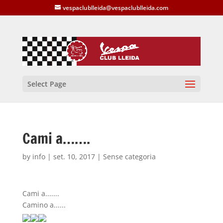
vespaclublleida@vespaclublleida.com
Select Page
Cami a…….
by
info
|
set. 10, 2017
| Sense categoria
Cami a.......
Camino a......