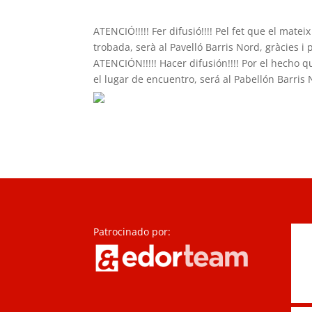
ATENCIÓ!!!!! Fer difusió!!!! Pel fet que el mateix
trobada, serà al Pavelló Barris Nord, gràcies i
ATENCIÓN!!!!! Hacer difusión!!!! Por el hecho 
el lugar de encuentro, será al Pabellón Barris 
Patrocinado por: