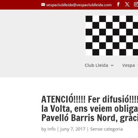
vespaclublleida@vespaclublleida.com
Club Lleida
Vespa
ATENCIÓ!!!!! Fer difusió!!!
la Volta, ens veiem obliga
Pavelló Barris Nord, gràc
by
info
|
juny 7, 2017
| Sense categoria